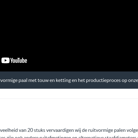
tvormige paal met touw en ketting en het productieproces op onz
veelheid van 20 stuks vervaardigen wij de ruitvormige palen volgen
tes zijn ook andere ruitafmetingen en alternatieve staafdiameters 