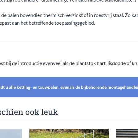
de palen bovendien thermisch verzinkt of in roestvrij staal. Zo ka
past aan het betreffende toepassingsgebied.
t bij de introductie evenveel als de plantstok hart, lisdodde of kru
ndt u alle ketting- en touwpalen, evenals de bijbehorende montagehandleid
schien ook leuk