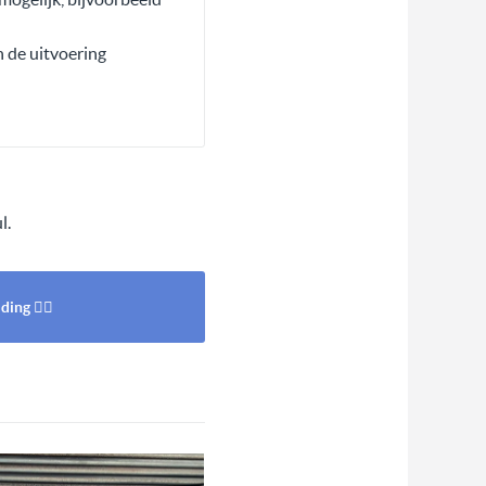
n de uitvoering
l.
ing 👈🏻