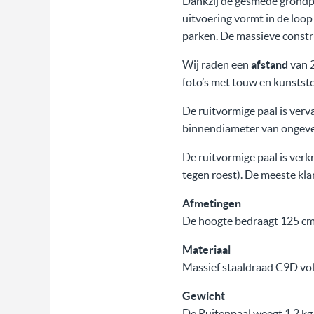
Dankzij de gesmede grondpe
uitvoering vormt in de loop 
parken. De massieve constru
Wij raden een
afstand
van 
foto’s met touw en kunststo
De ruitvormige paal is verv
binnendiameter van ongevee
De ruitvormige paal is ver
tegen roest). De meeste kl
Afmetingen
De hoogte bedraagt 125 cm,
Materiaal
Massief staaldraad C9D vo
Gewicht
De Ruitenpaal weegt 1,2 kg 