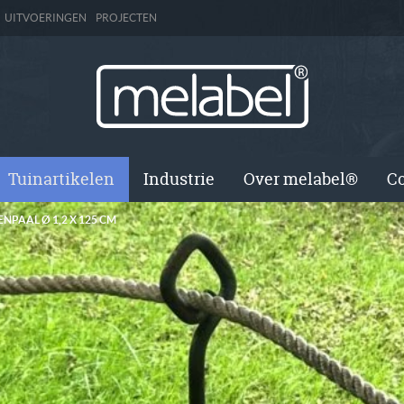
UITVOERINGEN
PROJECTEN
Tuinartikelen
Industrie
Over melabel®
Co
ENPAAL Ø 1,2 X 125 CM