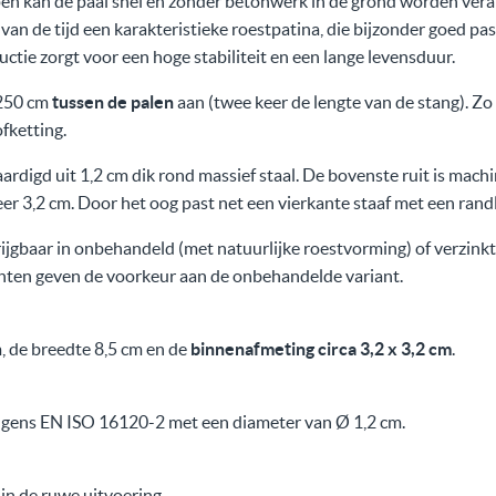
n kan de paal snel en zonder betonwerk in de grond worden vera
van de tijd een karakteristieke roestpatina, die bijzonder goed past
ctie zorgt voor een hoge stabiliteit en een lange levensduur.
250 cm
tussen de palen
aan (twee keer de lengte van de stang). Zo 
fketting.
aardigd uit 1,2 cm dik rond massief staal. De bovenste ruit is mach
r 3,2 cm. Door het oog past net een vierkante staaf met een rand
krijgbaar in onbehandeld (met natuurlijke roestvorming) of verzi
anten geven de voorkeur aan de onbehandelde variant.
 de breedte 8,5 cm en de
binnenafmeting circa 3,2 x 3,2 cm
.
lgens EN ISO 16120-2 met een diameter van Ø 1,2 cm.
in de ruwe uitvoering.