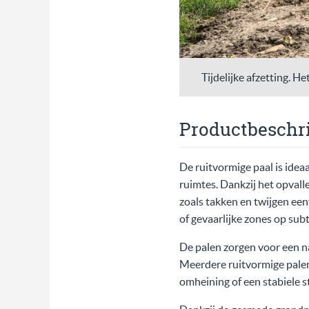
Tijdelijke afzetting. H
Productbeschri
De ruitvormige paal is idea
ruimtes. Dankzij het opval
zoals takken en twijgen ee
of gevaarlijke zones op sub
De palen zorgen voor een na
Meerdere ruitvormige pale
omheining of een stabiele s