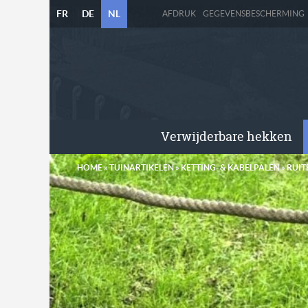
FR
DE
NL
AFDRUK
GEGEVENSBESCHERMING
Verwijderbare hekken
HOME
»
TUINARTIKELEN
»
KETTING- & KABELPALEN
»
RUIT