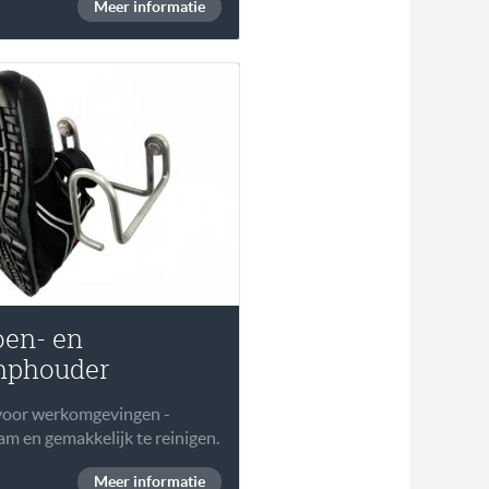
Meer informatie
en- en
mphouder
 voor werkomgevingen -
m en gemakkelijk te reinigen.
Meer informatie