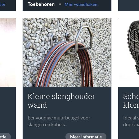
Toebehoren
der
Mini-wandhaken
Kleine slanghouder
Scho
wand
klo
Eenvoudige muurbeugel voor
Ideaal
slangen en kabels.
duurzaa
tie
Meer informatie