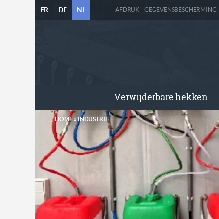
FR
DE
NL
AFDRUK
GEGEVENSBESCHERMING
Verwijderbare hekken
HOME
»
INDUSTRIE