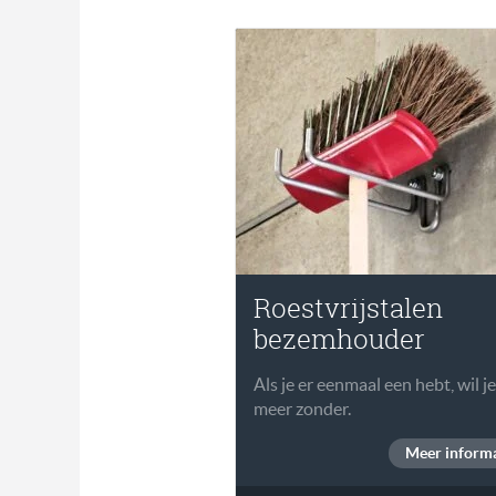
Roestvrijstalen
bezemhouder
Als je er eenmaal een hebt, wil je
meer zonder.
Meer informa