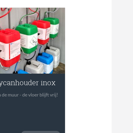
ycanhouder inox
de muur - de vloer blijft vrij!