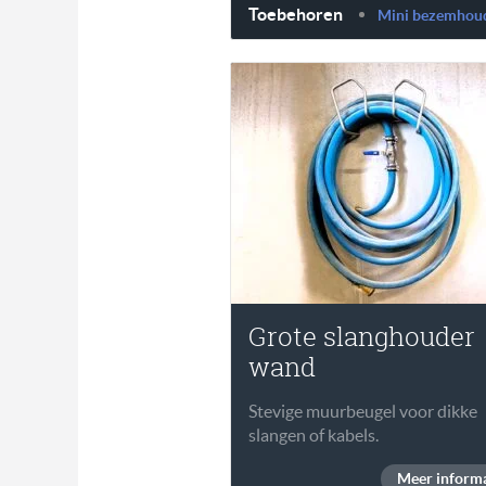
Toebehoren
Mini bezemhou
Grote slanghouder
wand
Stevige muurbeugel voor dikke
slangen of kabels.
Meer informa