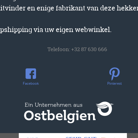
uitvinder en enige fabrikant van deze hekk
opshipping via uw eigen webwinkel.
Telefoon:
+32 87 630 666
Facebook
Pinterest