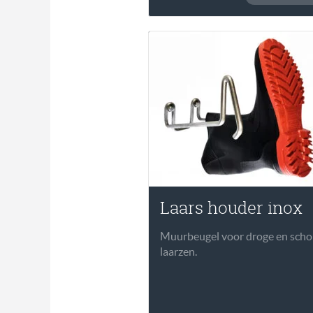
Laars houder inox
Muurbeugel voor droge en sch
laarzen.