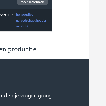
Meer informatie
horen
Eenvoudige
gereedschapshouder
verzinkt
en productie.
orden je vragen graag