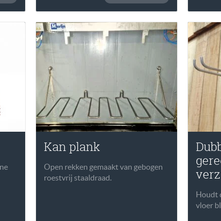
Kan plank
Dubb
ger
one
Open rekken gemaakt van gebogen
verz
roestvrij staaldraad.
Houdt 
vloer bli