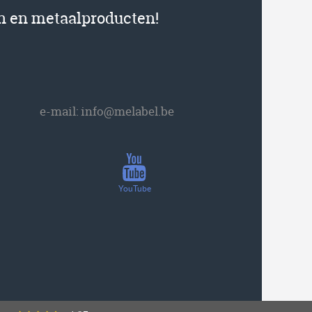
en en metaalproducten!
e-mail:
info@melabel.be
YouTube