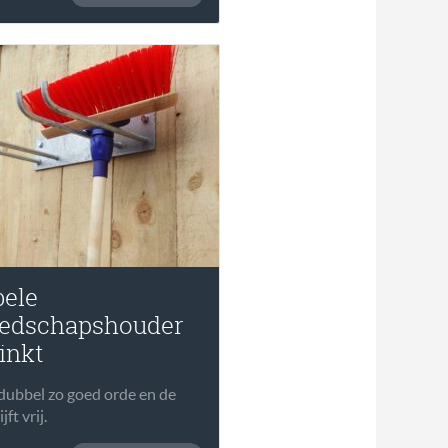
ele
eedschapshouder
inkt
dubbel zo goed orde en de
jft vrij.