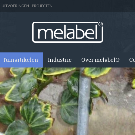
UITVOERINGEN
PROJECTEN
Tuinartikelen
Industrie
Over melabel®
Co