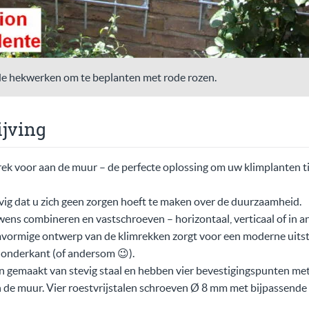
e hekwerken om te beplanten met rode rozen.
jving
k voor aan de muur – de perfecte oplossing om uw klimplanten tie
vig dat u zich geen zorgen hoeft te maken over de duurzaamheid.
ens combineren en vastschroeven – horizontaal, verticaal of in a
mvormige ontwerp van de klimrekken zorgt voor een moderne uitstr
 onderkant (of andersom 😉).
n gemaakt van stevig staal en hebben vier bevestigingspunten me
de muur. Vier roestvrijstalen schroeven Ø 8 mm met bijpassende ro