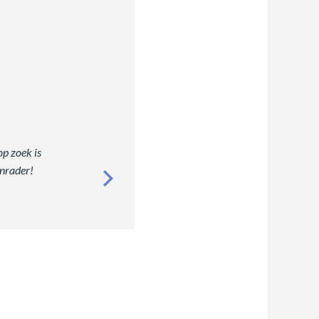
op zoek is
anrader!