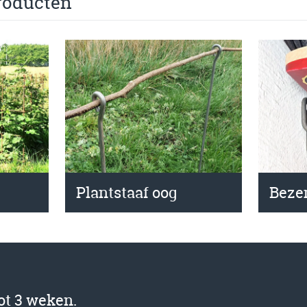
roducten
Beze
Plantstaaf oog
tot 3 weken.