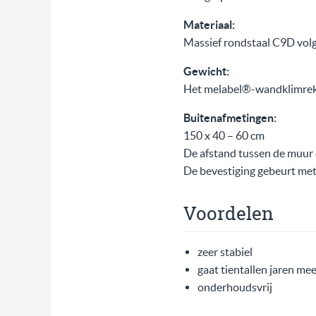
Materiaal:
Massief rondstaal C9D vol
Gewicht:
Het melabel®-wandklimrek w
Buitenafmetingen:
150 x 40 – 60 cm
De afstand tussen de muur 
De bevestiging gebeurt met
Voordelen
zeer stabiel
gaat tientallen jaren me
onderhoudsvrij