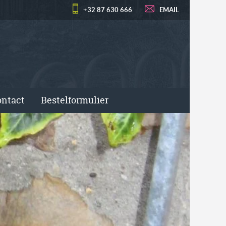
+32 87 630 666
EMAIL
ntact
Bestelformulier