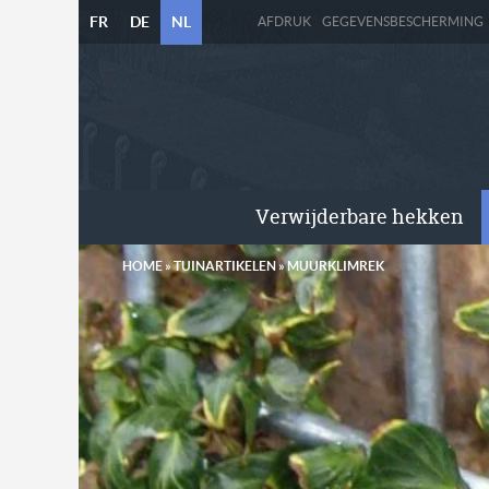
FR
DE
NL
AFDRUK
GEGEVENSBESCHERMING
Verwijderbare hekken
HOME
»
TUINARTIKELEN
»
MUURKLIMREK