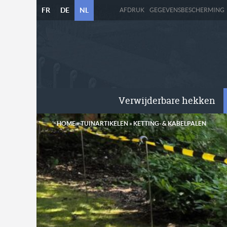
FR
DE
NL
AFDRUK
GEGEVENSBESCHERMING
Verwijderbare hekken
HOME
»
TUINARTIKELEN
»
KETTING- & KABELPALEN