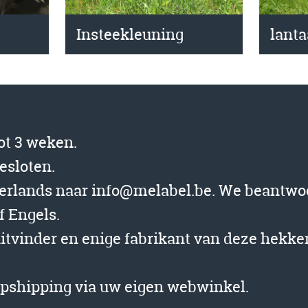
lant
Insteekleuning
tot 3 weken.
gesloten.
derlands naar info@melabel.be. We beantwo
f Engels.
uitvinder en enige fabrikant van deze hekk
opshipping via uw eigen webwinkel.