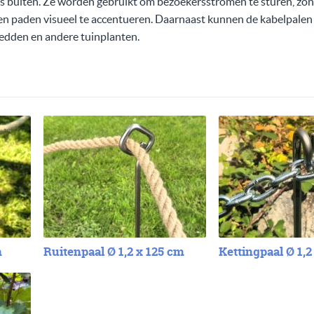
ls buiten. Ze worden gebruikt om bezoekersstromen te sturen, zon
en paden visueel te accentueren. Daarnaast kunnen de kabelpalen
edden en andere tuinplanten.
m
Ruitenpaal Ø 1,2 x 125 cm
Kettingpaal Ø 1,2