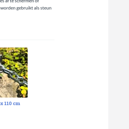
es af te schermen of
 worden gebruikt als steun
 x 110 cm