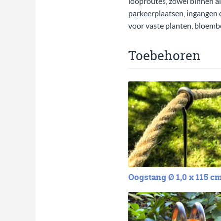
looproutes, zowel binnen a
parkeerplaatsen, ingangen 
voor vaste planten, bloemb
Toebehoren
Oogstang Ø 1,0 x 115 c