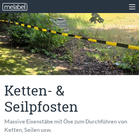
Ketten- &
Seilpfosten
Massive Eisenstäbe mit Öse zum Durchführen von
Ketten, Seilen usw.