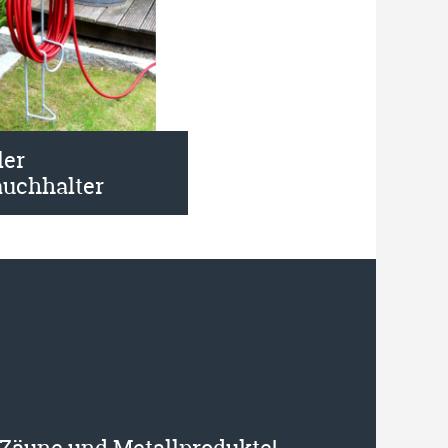
ler
auchhalter