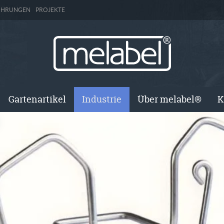
ÜHRUNGEN
PROJEKTE
Gartenartikel
Industrie
Über melabel®
K