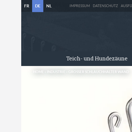
FR
DE
NL
IMPRESSUM
DATENSCHUTZ
AUSF
Teich- und Hundezäune
HOME
»
INDUSTRIE
»
GROSSER SCHLAUCHHALTER WAND