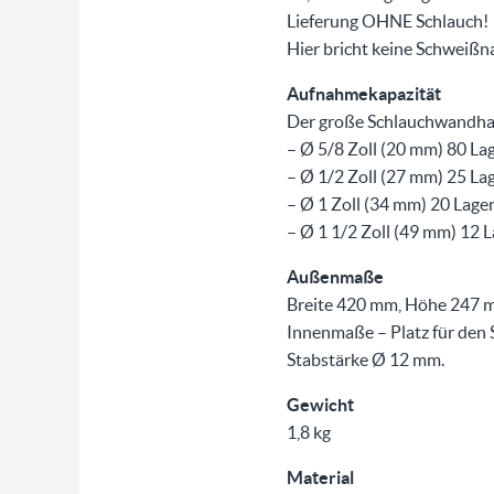
Lieferung OHNE Schlauch!
Hier bricht keine Schweißna
Aufnahmekapazität
Der große Schlauchwandha
– Ø 5/8 Zoll (20 mm) 80 La
– Ø 1/2 Zoll (27 mm) 25 La
– Ø 1 Zoll (34 mm) 20 Lage
– Ø 1 1/2 Zoll (49 mm) 12 
Außenmaße
Breite 420 mm, Höhe 247 m
Innenmaße – Platz für den S
Stabstärke Ø 12 mm.
Gewicht
1,8 kg
Material