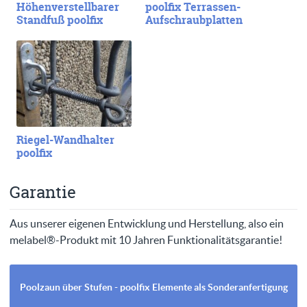
Höhenverstellbarer
poolfix Terrassen-
Standfuß poolfix
Aufschraubplatten
Riegel-Wandhalter
poolfix
Garantie
Aus unserer eigenen Entwicklung und Herstellung, also ein
melabel®-Produkt mit 10 Jahren Funktionalitätsgarantie!
Poolzaun über Stufen - poolfix Elemente als Sonderanfertigung