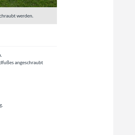
schraubt werden.
.
andfußes angeschraubt
g.