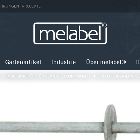
ÜHRUNGEN
PROJEKTE
Gartenartikel
Industrie
Über melabel®
K
»
SONDERZUBEHÖR FÜR DEN STELLZAUN POOLFIX
»
POOLFIX BODEN-EINSTEC