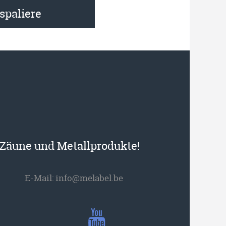
spaliere
r Zäune und Metallprodukte!
E-Mail:
info@melabel.be