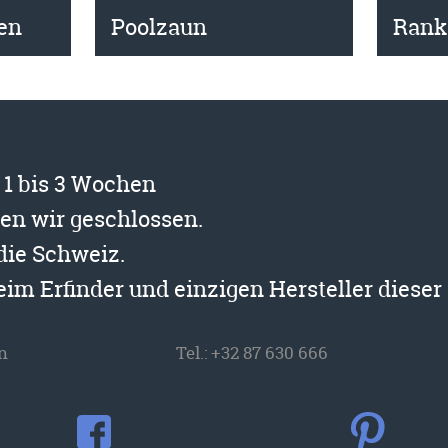
en
Poolzaun
Rank
t 1 bis 3 Wochen
ben wir geschlossen.
 die Schweiz.
beim Erfinder und einzigen Hersteller diese
n
Tel.:
+32 87 630 666