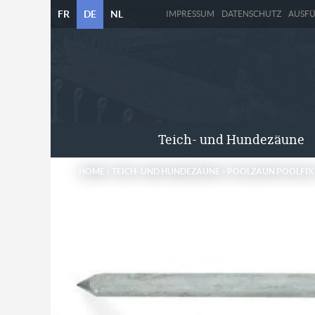
FR
DE
NL
IMPRESSUM
DATENSCHUTZ
AUSF
Teich- und Hundezäune
HOME
»
TEICH- UND HUNDEZÄUNE
»
POOLZAUN POOLFIX