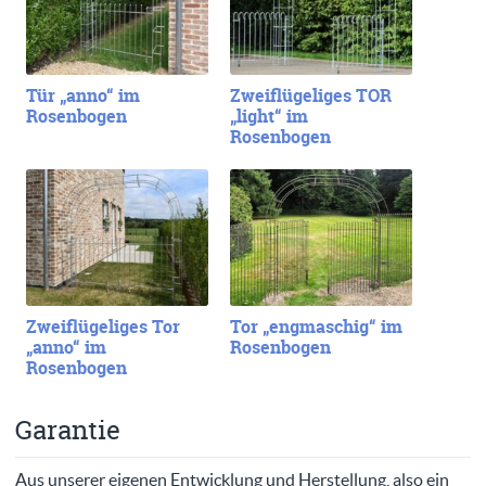
Tür „anno“ im
Zweiflügeliges TOR
Rosenbogen
„light“ im
Rosenbogen
Zweiflügeliges Tor
Tor „engmaschig“ im
„anno“ im
Rosenbogen
Rosenbogen
Garantie
Aus unserer eigenen Entwicklung und Herstellung, also ein