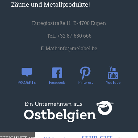
Zäune und Metallprodukte!
Euregiostraße 11 B-4700 Eupen
Tel.:
+32 87 630 666
E-Mail:
info@melabel.be
YouTube
PROJEKTE
Facebook
Pinterest