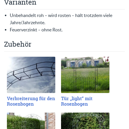
Varianten
Unbehandelt roh – wird rosten – hält trotzdem viele
Jahre/Jahrzehnte.
Feuerverzinkt – ohne Rost.
Zubehör
Verbreiterung für den
Tür „light“ mit
Rosenbogen
Rosenbogen