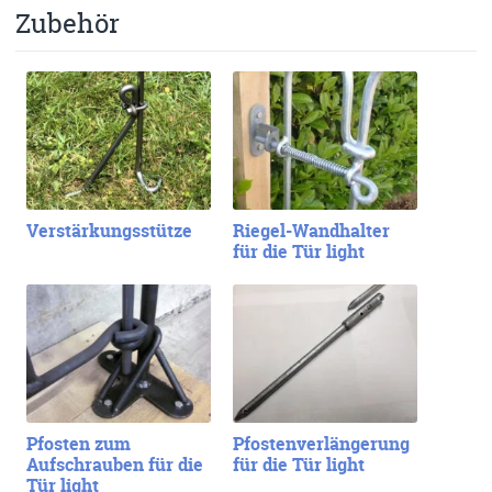
Zubehör
Verstärkungsstütze
Riegel-Wandhalter
für die Tür light
Pfosten zum
Pfostenverlängerung
Aufschrauben für die
für die Tür light
Tür light