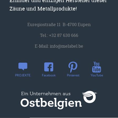
Erfinder und einzigen Hersteller dieser
Zäune und Metallprodukte!
Euregiostraße 11 B-4700 Eupen
Tel.:
+32 87 630 666
E-Mail:
info@melabel.be
YouTube
PROJEKTE
Facebook
Pinterest