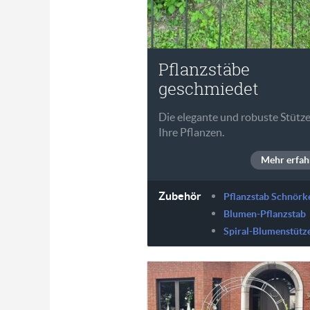
Pflanzstäbe
geschmiedet
Die elegante und robuste Stütze
Ihre Pflanzen.
Mehr erfah
Zubehör
Pflanzstab Schnörk
Blumen-Pflanzstab
Spiral-Blumenstütz