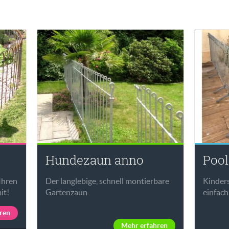
Hundezaun anno
Pool
Ihren
Der langlebige, schnell montierbare
Kinders
it!
Gartenzaun
einfach 
ren
Mehr erfahren