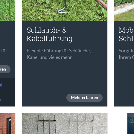
Schlauch- &
Mobi
Kabelführung
Schl
 für
Flexible Führung für Schläuche,
Sorgt f
Kabel und vieles mehr.
Ihrem 
ren
el
Mehr erfahren
e