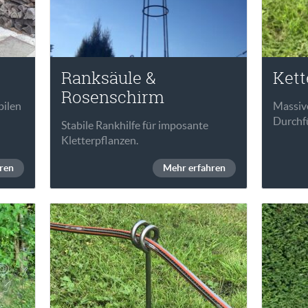
Ranksäule &
Kett
Rosenschirm
bilen
Massiv
Durchfü
Stabile Rankhilfe für imposante
Kletterpflanzen.
ren
Mehr erfahren