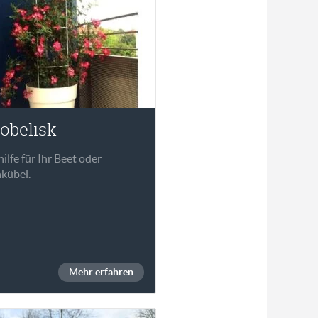
obelisk
lfe für Ihr Beet oder
kübel.
Mehr erfahren