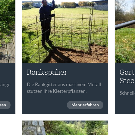
Rankspalier
Gart
Ste
tange
Die Rankgitter aus massivem Metall
stützen Ihre Kletterpflanzen.
Schnell
ren
Mehr erfahren