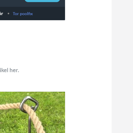
ör
Tor poolfix
kel her.