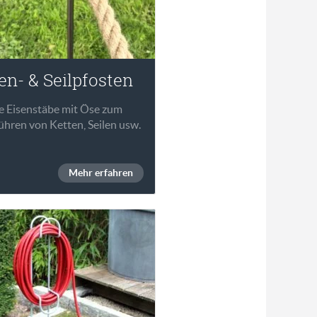
en- & Seilpfosten
e Eisenstäbe mit Öse zum
hren von Ketten, Seilen usw.
Mehr erfahren