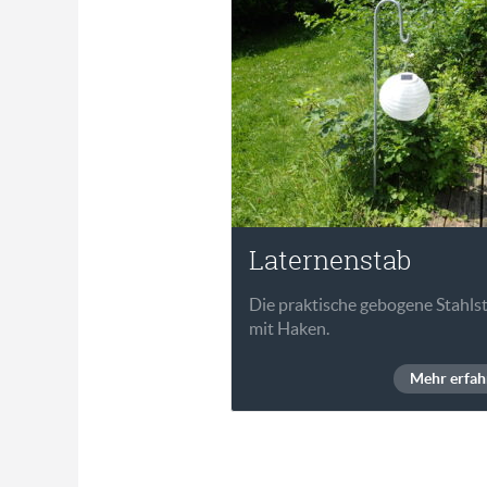
Laternenstab
Die praktische gebogene Stahls
mit Haken.
Mehr erfah