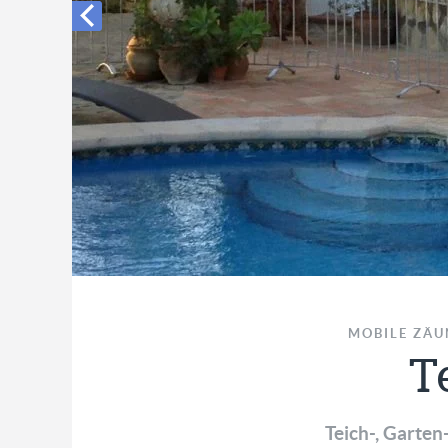
MOBILE ZÄU
T
Teich-, Garten