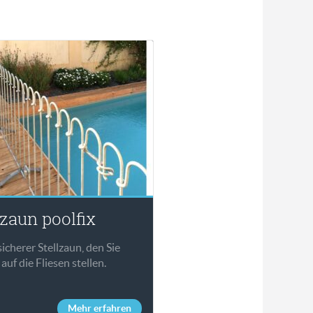
zaun poolfix
icherer Stellzaun, den Sie
auf die Fliesen stellen.
Mehr erfahren