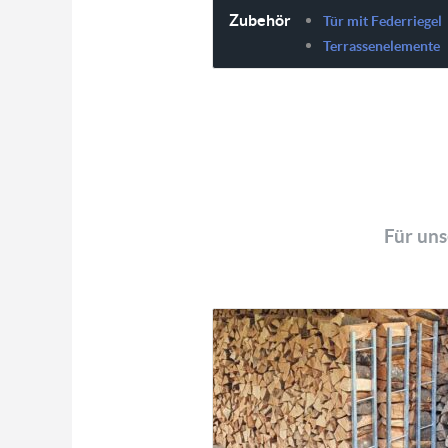
Zubehör
Tür mit Federriegel
Terrassenelemente
Für uns