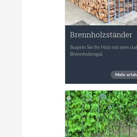
Brennholzständer
Stapeln Sie Ihr Holz mit dem sta
Brennholzregal.
Mehr erfah