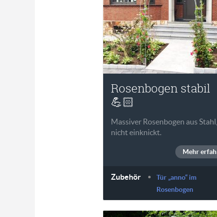
Rosenbogen stabil
💪🏻
Massiver Rosenbogen aus Stahl,
nicht einknickt.
Mehr erfah
Zubehör
Tür „anno“ im
Rosenbogen