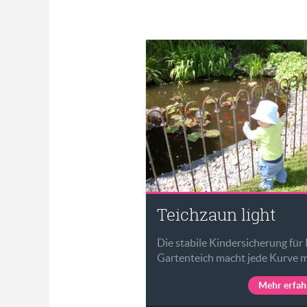
Teichzaun light
Die stabile Kindersicherung für 
Gartenteich macht jede Kurve m
Mehr erfah