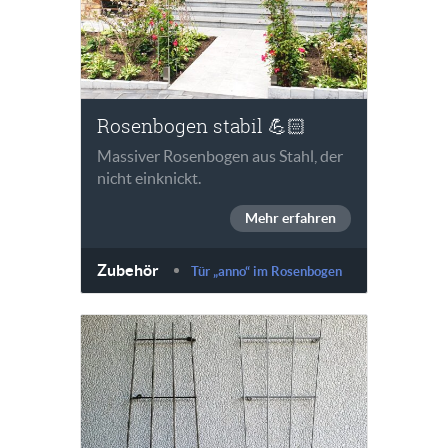
Rosenbogen stabil 💪🏻
Massiver Rosenbogen aus Stahl, der
nicht einknickt.
Mehr erfahren
Zubehör
Tür „anno“ im Rosenbogen