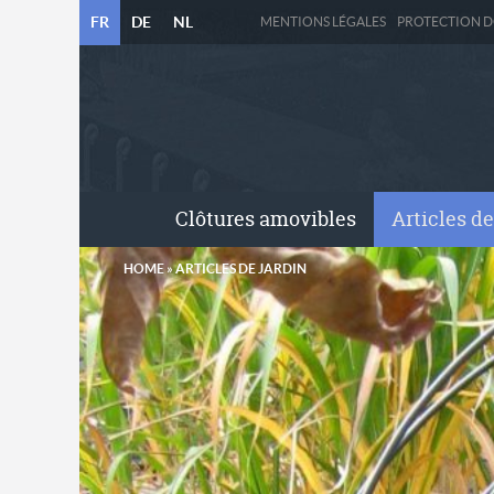
FR
DE
NL
MENTIONS LÉGALES
PROTECTION 
Clôtures amovibles
Articles de
HOME
»
ARTICLES DE JARDIN