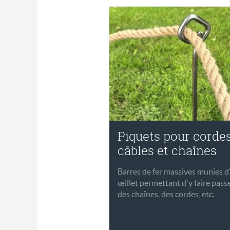
Piquets pour cordes
câbles et chaînes
Barres de fer massives munies d
œillet permettant d'y faire pass
des chaînes, des cordes, etc.