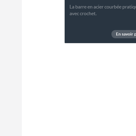
La barre en acier courbée prati
avec crochet.
En savoir 