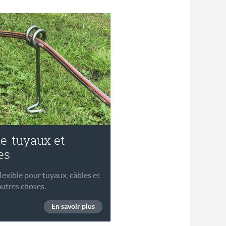
e-tuyaux et -
es
lexible pour tuyaux, câbles et
autres choses.
En savoir plus