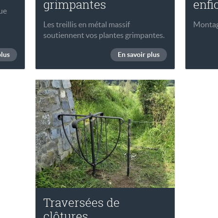
grimpantes
enfi
que
Les treillis en métal massif
Montage
soutiennent vos plantes grimpantes.
plus
En savoir plus
Traversées de
clôtures