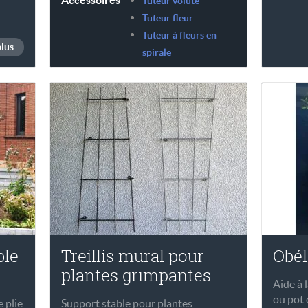
Accessoires
Tuteur volute
Tuteur fleur
Tuteur à fleurs en
plus
spirale
ble
Treillis mural pour
Obél
plantes grimpantes
Aide à 
ou pot 
 plie
Support stable pour plantes