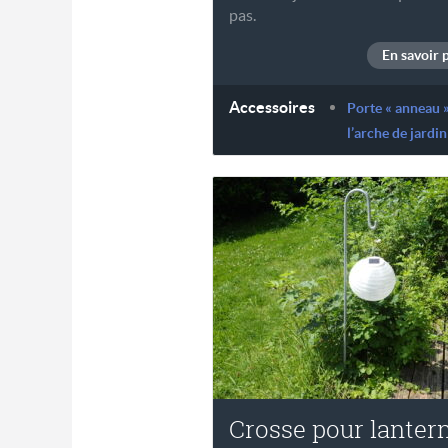
pas.
En savoir 
Accessoires
Porte « anneau 
l’arche de jardin
Crosse pour lanter