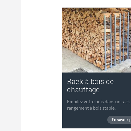
Rack à bois de
chauffage
Empilez votre bois dans un rack
rangement à bois stable.
En savoir 