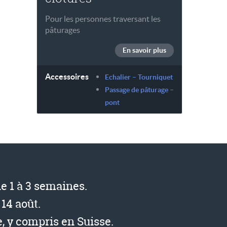
Pour les personnes traversant les
pâturages
En savoir plus
Accessoires
Echalier – Tourniquet
Passage de pâturage –
pont
de 1 à 3 semaines.
14 août.
, y compris en Suisse.