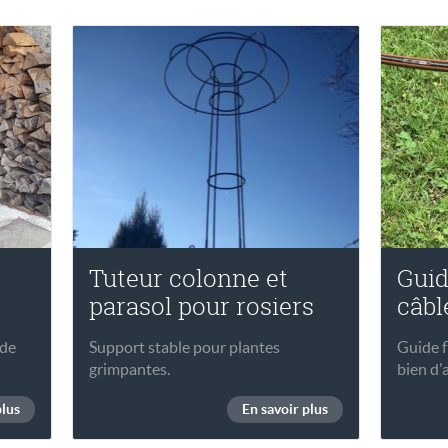
Tuteur colonne et
Guid
parasol pour rosiers
câbl
 de
Support stable pour plantes
Guide f
grimpantes.
bien d'
plus
En savoir plus