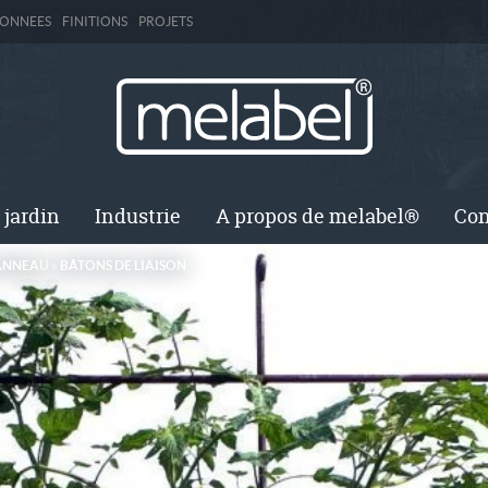
DONNEES
FINITIONS
PROJETS
 jardin
Industrie
A propos de melabel®
Con
 ANNEAU
»
BÂTONS DE LIAISON