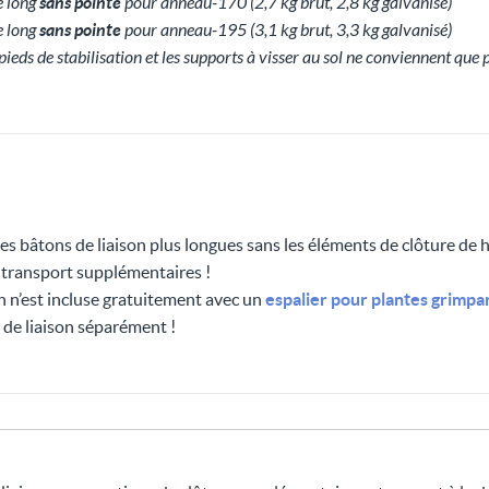
e long
sans pointe
pour anneau-170 (2,7 kg brut, 2,8 kg galvanisé)
e long
sans pointe
pour anneau-195 (3,1 kg brut, 3,3 kg galvanisé)
s pieds de stabilisation et les supports à visser au sol ne conviennent que
 bâtons de liaison plus longues sans les éléments de clôture de
e transport supplémentaires !
n n’est incluse gratuitement avec un
espalier pour plantes grimpa
de liaison séparément !