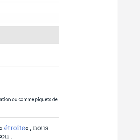
ntation ou comme piquets de
 «
étroite
« , nous
on :