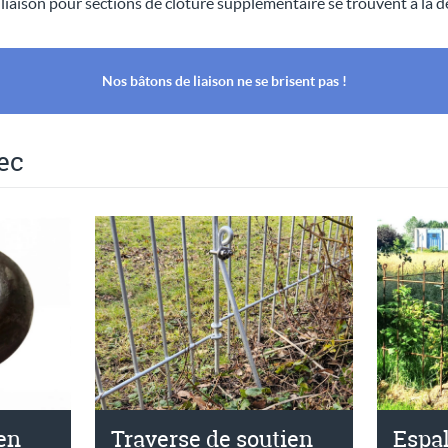
 liaison pour sections de clôture supplémentaire se trouvent à la 
Nos bâtons de liaison ne se brisent pas !
ec
en
Traverse de soutien
Espal