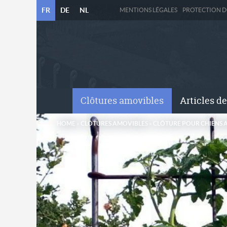
FR
DE
NL
MENTIONS LÉGALES
PROTECTION 
Clôtures amovibles
Articles de
HOME
»
CLÔTURES AMOVIBLES
»
CLÔTURE POUR CHIENS