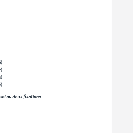
é)
é)
é)
é)
 sol ou deux fixations