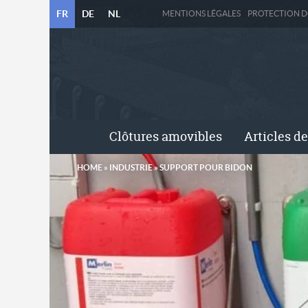
FR
DE
NL
MENTIONS LÉGALES
PROTECTION 
Clôtures amovibles
Articles de
HOME
»
INDUSTRIE
»
SUPPORT POUR BIDON