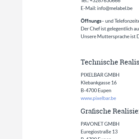
Tel.: +3287630666
E-Mail: info@melabel.be
Öffnungs
– und Telefonzeit
Der Chef ist gelegentlich 
Unsere Muttersprache ist 
Technische Reali
PIXELBAR GMBH
Klebankgasse 16
B-4700 Eupen
www.pixelbar.be
Grafische Realisi
PAVONET GMBH
Euregiostraße 13