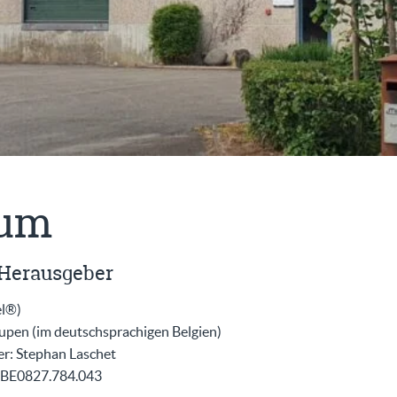
sum
 Herausgeber
el®)
upen (im deutschsprachigen Belgien)
r: Stephan Laschet
BE0827.784.043