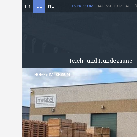
FR
DE
NL
IMPRESSUM
DATENSCHUTZ
AUSF
Teich- und Hundezäune
HOME
»
IMPRESSUM