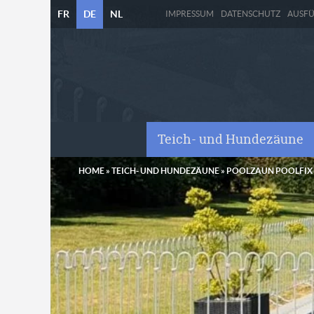
FR
DE
NL
IMPRESSUM
DATENSCHUTZ
AUSF
Teich- und Hundezäune
HOME
»
TEICH- UND HUNDEZÄUNE
»
POOLZAUN POOLFIX