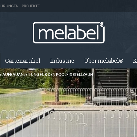
ÜHRUNGEN
PROJEKTE
Gartenartikel
Industrie
Über melabel®
K
»
AUFBAUANLEITUNG FÜR DEN POOLFIX STELLZAUN