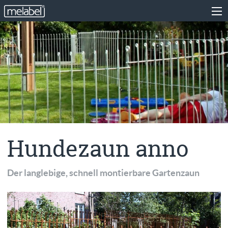
Hundezaun anno
Der langlebige, schnell montierbare Gartenzaun