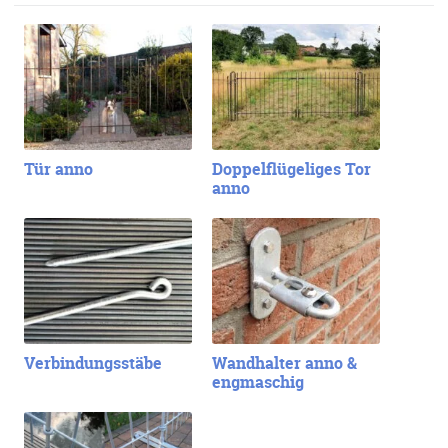
Tür anno
Doppelflügeliges Tor
anno
Verbindungsstäbe
Wandhalter anno &
engmaschig