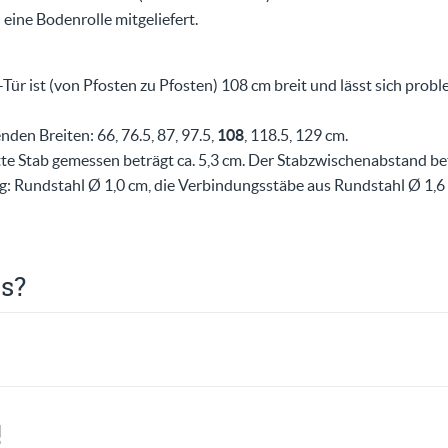
 eine Bodenrolle mitgeliefert.
ür ist (von Pfosten zu Pfosten) 108 cm breit und lässt sich prob
enden Breiten: 66, 76.5, 87, 97.5,
108
, 118.5, 129 cm.
e Stab gemessen beträgt ca. 5,3 cm. Der Stabzwischenabstand bet
g: Rundstahl Ø 1,0 cm, die Verbindungsstäbe aus Rundstahl Ø 1,6
is?
!