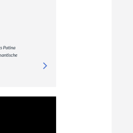
ts Patina
mantische