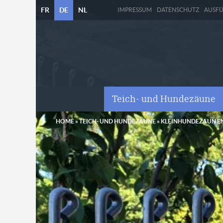
FR
DE
NL
IMPRESSUM
DATENSCHUTZ
AUSF
Teich- und Hundezäune
HOME
»
TEICH- UND HUNDEZÄUNE
»
KLEINHUNDEZAUN E