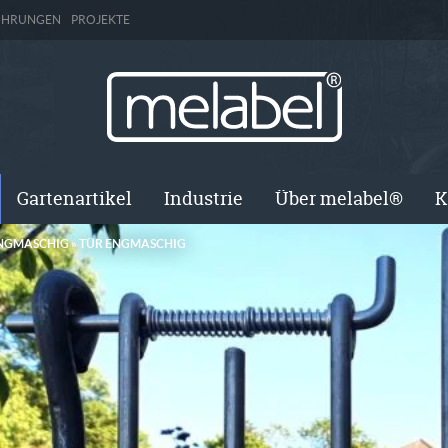
ÜHRUNGEN
PROJEKTE
Gartenartikel
Industrie
Über melabel®
K
NGMASCHIG
»
TÜR ENGMASCHIG