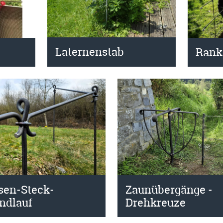
Laternenstab
Rank
sen-Steck-
Zaunübergänge -
ndlauf
Drehkreuze