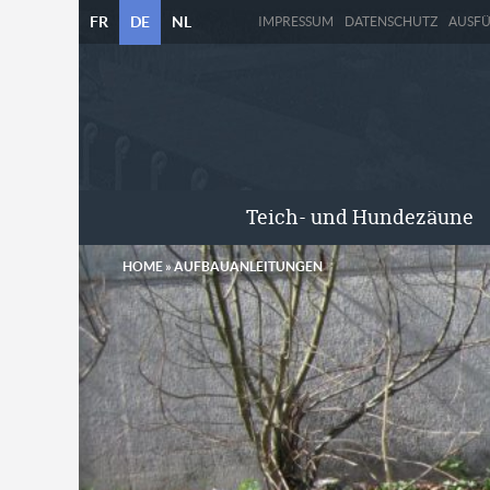
FR
DE
NL
IMPRESSUM
DATENSCHUTZ
AUSF
Teich- und Hundezäune
HOME
»
AUFBAUANLEITUNGEN