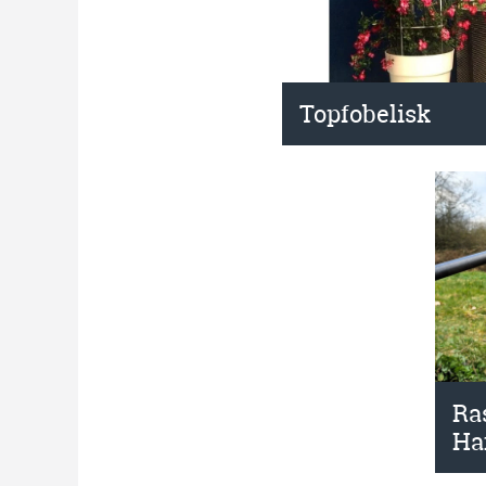
Topfobelisk
Ra
Ha