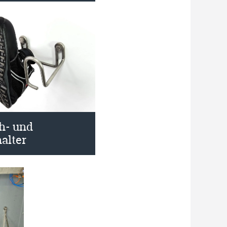
h- und
alter