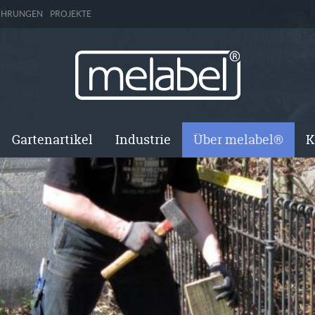
ÜHRUNGEN
PROJEKTE
Gartenartikel
Industrie
Über melabel®
K