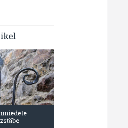
ikel
hmiedete
nzstäbe