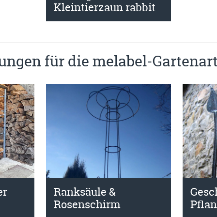
Kleintierzaun rabbit
ungen für die melabel-Gartenart
Gesc
er
Ranksäule &
Pfla
Rosenschirm