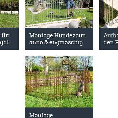
Montage Hundezaun
Aufb
 für
anno & engmaschig
den P
ight
Montage