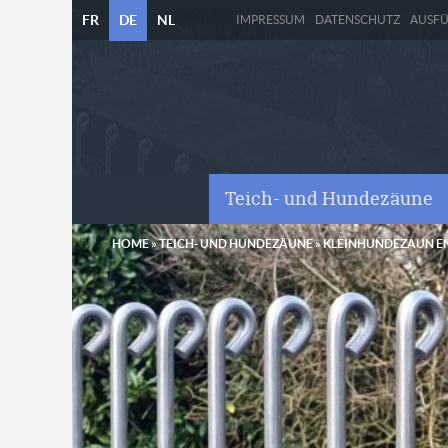
FR
DE
NL
IMPRESSUM
DATENSCHUTZ
AUSF
Teich- und Hundezäune
HOME
»
TEICH- UND HUNDEZÄUNE
»
KLEINHUNDEZAUN E