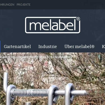
ÜHRUNGEN
PROJEKTE
Gartenartikel
Industrie
Über melabel®
K
NGMASCHIG
»
DOPPELFLÜGELIGES TOR ENGMASCHIG