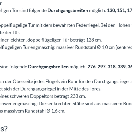
r
eligen Tür sind folgende
Durchgangsbreiten
möglich:
130, 151, 1
oppelflügelige Tür mit dem bewährten Federriegel. Bei den Höhen 
e der Tür.
iner leichten, doppelflügeligen Tür beträgt 128 cm.
elflügeligen Tür engmaschig: massiver Rundstahl Ø 1,0 cm (senkre
sind folgende
Durchgangsbreiten
möglich:
276, 297, 318, 339, 3
an der Oberseite jedes Flügels ein Rohr für den Durchgangsriegel
 sich der Durchgangsriegel in der Mitte des Tores.
eines schweren Doppeltors beträgt 233 cm.
chwer engmaschig: Die senkrechten Stäbe sind aus massivem Rund
us massivem Rundstahl Ø 1,6 cm.
is?