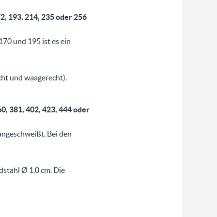
72, 193, 214, 235 oder 256
170 und 195 ist es ein
cht und waagerecht).
60, 381, 402, 423, 444 oder
 angeschweißt. Bei den
stahl Ø 1,0 cm. Die