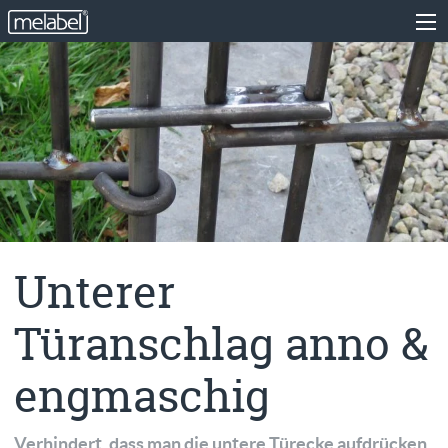
Unterer
Türanschlag anno &
engmaschig
Verhindert, dass man die untere Türecke aufdrücken