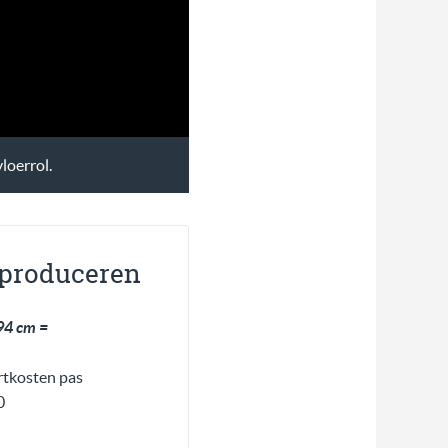
loerrol.
 produceren
94 cm =
rtkosten pas
0