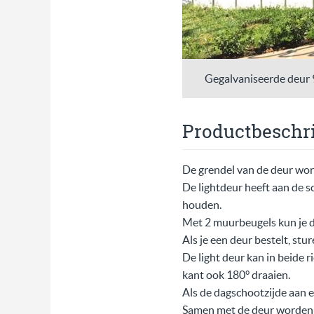
Gegalvaniseerde deur 9
Productbeschri
De grendel van de deur wor
De lightdeur heeft aan de s
houden.
Met 2 muurbeugels kun je d
Als je een deur bestelt, stur
De light deur kan in beide r
kant ook 180° draaien.
Als de dagschootzijde aan 
Samen met de deur worden 2