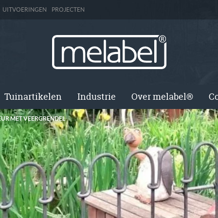
UITVOERINGEN
PROJECTEN
Tuinartikelen
Industrie
Over melabel®
Co
EUR MET VEERGRENDEL