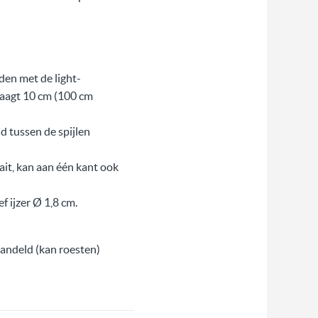
den met de light-
raagt 10 cm (100 cm
d tussen de spijlen
ait, kan aan één kant ook
f ijzer Ø 1,8 cm.
handeld (kan roesten)