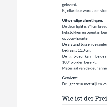
geleverd.
Bij elke deur wordt een vloe
Uitwendige afmetingen:
De deur light is 94 cm bre
hekstokken en opent in beid
opbouwhoogte).
De afstand tussen de spijle
bedraagt 11,3 cm.
De light-deur kan in beide 
180° worden bereikt.
Materiaal van de deur annea
Gewicht:
De light deur met stijl en v
Wie ist der Pre