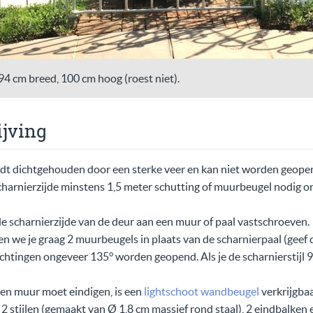
4 cm breed, 100 cm hoog (roest niet).
jving
dt dichtgehouden door een sterke veer en kan niet worden geopen
charnierzijde minstens 1,5 meter schutting of muurbeugel nodig om
e scharnierzijde van de deur aan een muur of paal vastschroeven.
en we je graag 2 muurbeugels in plaats van de scharnierpaal (geef dit
ichtingen ongeveer 135° worden geopend. Als je de scharnierstijl 9
een muur moet eindigen, is een
lightschoot wandbeugel
verkrijgbaa
 stijlen (gemaakt van Ø 1,8 cm massief rond staal), 2 eindbalken