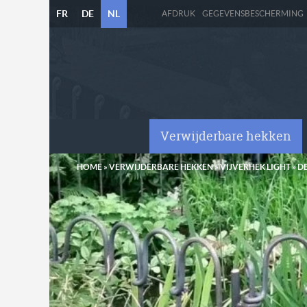
FR
DE
NL
AFDRUK
GEGEVENSBESCHERMING
Verwijderbare hekken
HOME
»
VERWIJDERBARE HEKKEN
»
VIJVERHEK LIGHT
»
D