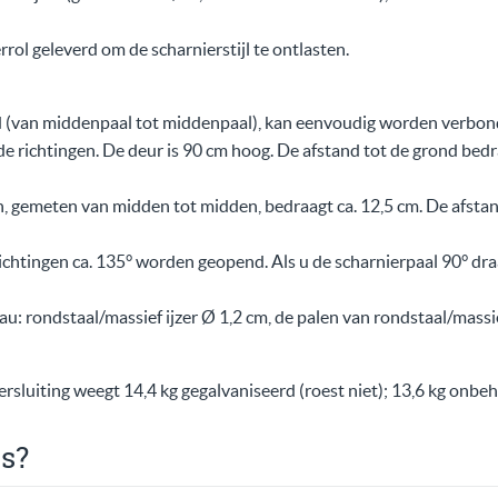
rrol geleverd om de scharnierstijl te ontlasten.
ed (van middenpaal tot middenpaal), kan eenvoudig worden verbon
e richtingen. De deur is 90 cm hoog. De afstand tot de grond bed
n, gemeten van midden tot midden, bedraagt ca. 12,5 cm. De afstan
richtingen ca. 135° worden geopend. Als u de scharnierpaal 90° dra
u: rondstaal/massief ijzer Ø 1,2 cm, de palen van rondstaal/massie
eersluiting weegt 14,4 kg gegalvaniseerd (roest niet); 13,6 kg onbe
is?