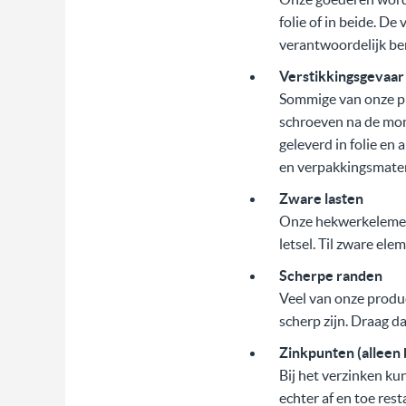
folie of in beide. De
verantwoordelijk ben
Verstikkingsgevaar
Sommige van onze pr
schroeven na de mon
geleverd in folie en
en verpakkingsmateri
Zware lasten
Onze hekwerkelemente
letsel. Til zware el
Scherpe randen
Veel van onze produ
scherp zijn. Draag 
Zinkpunten (alleen b
Bij het verzinken ku
echter af en toe res