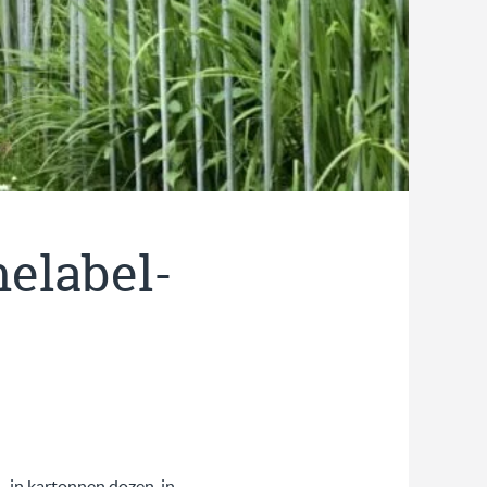
melabel-
– in kartonnen dozen, in