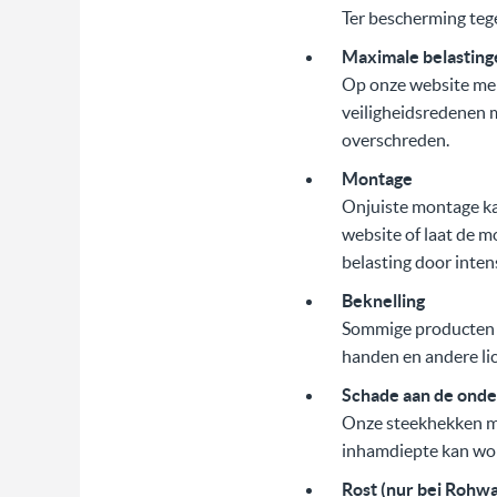
Ter bescherming te
Maximale belasting
Op onze website mel
veiligheidsredenen 
overschreden.
Montage
Onjuiste montage kan
website of laat de 
belasting door inten
Beknelling
Sommige producten wo
handen en andere li
Schade aan de ond
Onze steekhekken mo
inhamdiepte kan word
Rost (nur bei Rohw