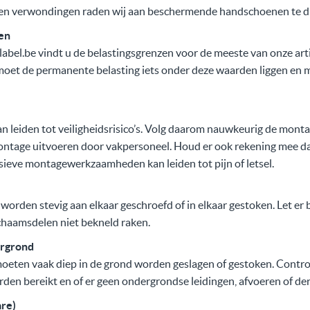
gen verwondingen raden wij aan beschermende handschoenen te d
en
abel.be vindt u de belastingsgrenzen voor de meeste van onze art
moet de permanente belasting iets onder deze waarden liggen en 
 leiden tot veiligheidsrisico’s. Volg daarom nauwkeurig de monta
montage uitvoeren door vakpersoneel. Houd er ook rekening mee da
sieve montagewerkzaamheden kan leiden tot pijn of letsel.
rden stevig aan elkaar geschroefd of in elkaar gestoken. Let er 
chaamsdelen niet bekneld raken.
ergrond
eten vaak diep in de grond worden geslagen of gestoken. Contro
en bereikt en of er geen ondergrondse leidingen, afvoeren of derg
are)