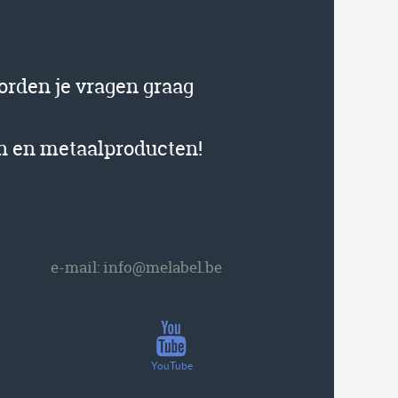
orden je vragen graag
en en metaalproducten!
e-mail:
info@melabel.be
YouTube