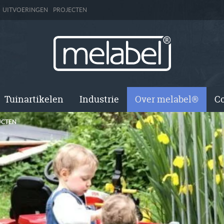
UITVOERINGEN
PROJECTEN
Tuinartikelen
Industrie
Over melabel®
Co
UCTEN