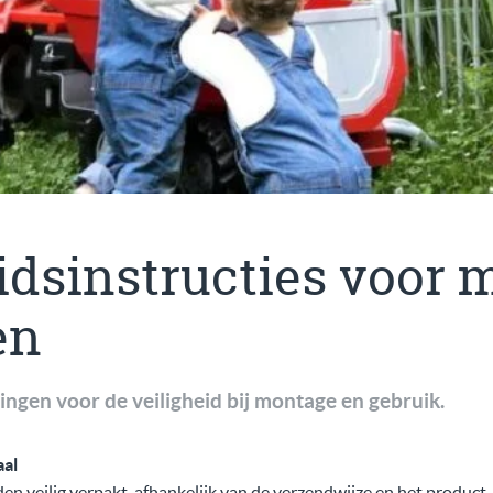
idsinstructies voor 
en
ingen voor de veiligheid bij montage en gebruik.
al
 veilig verpakt, afhankelijk van de verzendwijze en het product 