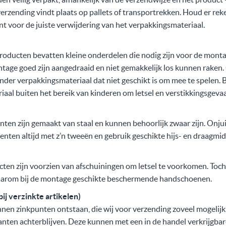
 verzending vindt plaats op pallets of transportrekken. Houd er rek
t voor de juiste verwijdering van het verpakkingsmateriaal.
oducten bevatten kleine onderdelen die nodig zijn voor de montag
tage goed zijn aangedraaid en niet gemakkelijk los kunnen rake
 ander verpakkingsmateriaal dat niet geschikt is om mee te spelen.
aal buiten het bereik van kinderen om letsel en verstikkingsgeva
n zijn gemaakt van staal en kunnen behoorlijk zwaar zijn. Onjuis
ementen altijd met z’n tweeën en gebruik geschikte hijs- en draagmi
cten zijn voorzien van afschuiningen om letsel te voorkomen. To
daarom bij de montage geschikte beschermende handschoenen.
ij verzinkte artikelen)
nnen zinkpunten ontstaan, die wij voor verzending zoveel mogelij
tanten achterblijven. Deze kunnen met een in de handel verkrijgbar