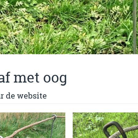
af met oog
ar de website