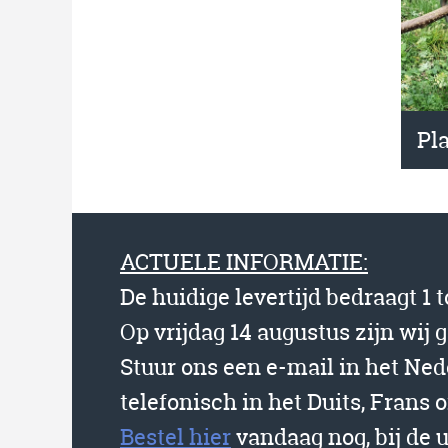
Pl
ACTUELE INFORMATIE:
De huidige levertijd bedraagt 1 
Op vrijdag 14 augustus zijn wij 
Stuur ons een e-mail in het Ne
telefonisch in het Duits, Frans o
Bestel hier
vandaag nog, bij de 