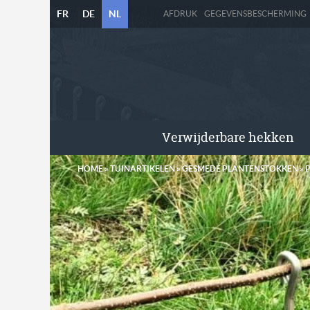
FR
DE
NL
AFDRUK
GEGEVENSBESCHERMING
Verwijderbare hekken
HOME
»
TUINARTIKELEN
»
GESMEDE PLANTENSTOKKEN
»