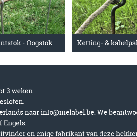
Ketting- & kabelpa
antstok - Oogstok
tot 3 weken.
gesloten.
derlands naar info@melabel.be. We beantwo
f Engels.
uitvinder en enige fabrikant van deze hekk