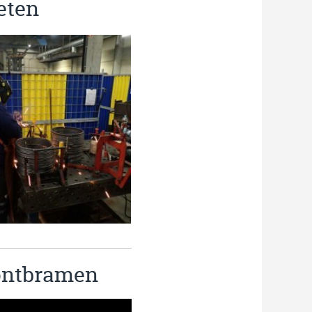
eten
 ontbramen