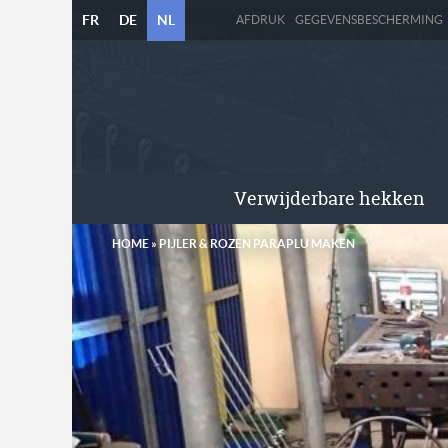
FR
DE
NL
AFDRUK
GEGEVENSBESCHERMING
Verwijderbare hekken
HOME
»
PIJLER & ROZEN PARAPLU MAKEN