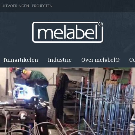
UITVOERINGEN
PROJECTEN
Tuinartikelen
Industrie
Over melabel®
Co