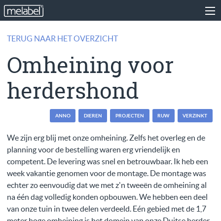
TERUG NAAR HET OVERZICHT
Omheining voor
herdershond
ANNO
DIEREN
PROJECTEN
RUW
VERZINKT
We zijn erg blij met onze omheining. Zelfs het overleg en de
planning voor de bestelling waren erg vriendelijk en
competent. De levering was snel en betrouwbaar. Ik heb een
week vakantie genomen voor de montage. De montage was
echter zo eenvoudig dat we met z'n tweeën de omheining al
na één dag volledig konden opbouwen. We hebben een deel
van onze tuin in twee delen verdeeld. Eén gebied met de 1,7
meter hoge omheining is het domein van onze Duitse herder