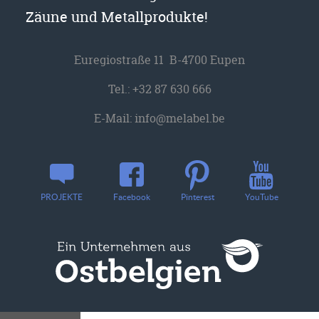
Zäune und Metallprodukte!
Euregiostraße 11 B-4700 Eupen
Tel.:
+32 87 630 666
E-Mail:
info@melabel.be
YouTube
PROJEKTE
Facebook
Pinterest