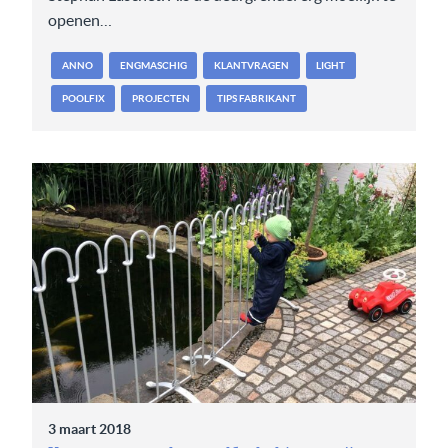
openen…
ANNO
ENGMASCHIG
KLANTVRAGEN
LIGHT
POOLFIX
PROJECTEN
TIPS FABRIKANT
3 maart 2018