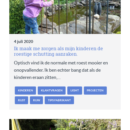
4 juli 2020
Ik maak me zorgen als mijn kinderen de
roestige schutting aanraken.
Optisch vind ik de normale met roest mooier en
onopvallender. Ik ben echter bang dat als de
kinderen eraan zitten,…
KINDEREN
KLANTVRAGEN
LIGHT
PROJECTEN
RUST
RUW
TIPS FABRIKANT