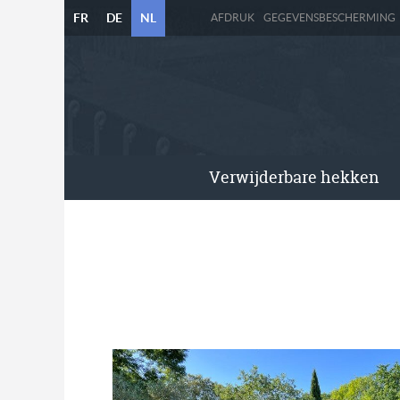
FR
DE
NL
AFDRUK
GEGEVENSBESCHERMING
Verwijderbare hekken