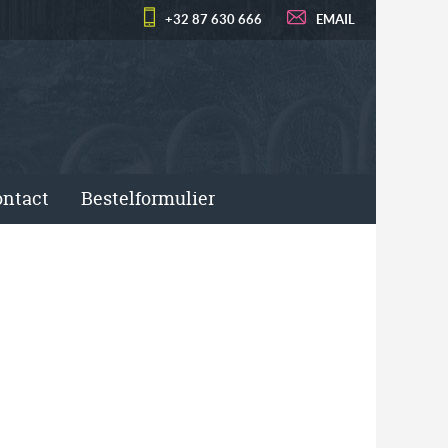
+32 87 630 666
EMAIL
ntact
Bestelformulier