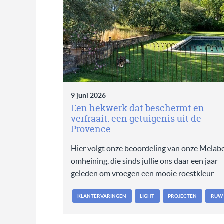
9 juni 2026
Een hekwerk dat beschermt en
verfraait: een getuigenis uit de
Provence
Hier volgt onze beoordeling van onze Melabe
omheining, die sinds jullie ons daar een jaar
geleden om vroegen een mooie roestkleur…
KLANTERVARINGEN
LIGHT
PROJECTEN
RUW