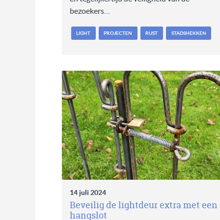
bezoekers…
LIGHT
PROJECTEN
RUST
STADSHEKKEN
14 juli 2024
Beveilig de lightdeur extra met een
hangslot