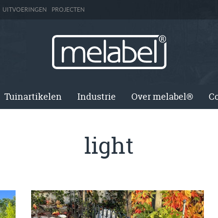
UITVOERINGEN
PROJECTEN
Tuinartikelen
Industrie
Over melabel®
Co
light