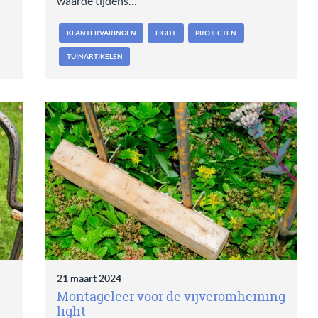
waarde tijdens…
KLANTERVARINGEN
LIGHT
PROJECTEN
TUINARTIKELEN
21 maart 2024
Montageleer voor de vijveromheining
light