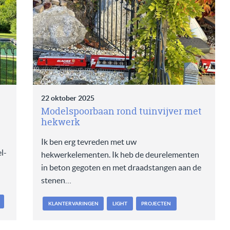
22 oktober 2025
Modelspoorbaan rond tuinvijver met
hekwerk
Ik ben erg tevreden met uw
l-
hekwerkelementen. Ik heb de deurelementen
in beton gegoten en met draadstangen aan de
stenen…
KLANTERVARINGEN
LIGHT
PROJECTEN