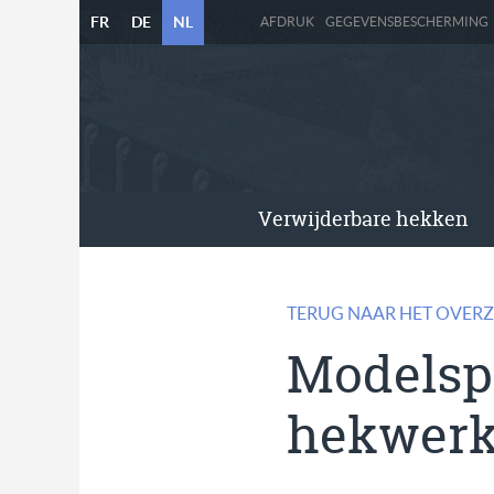
FR
DE
NL
AFDRUK
GEGEVENSBESCHERMING
Verwijderbare hekken
TERUG NAAR HET OVERZ
Modelspo
hekwer