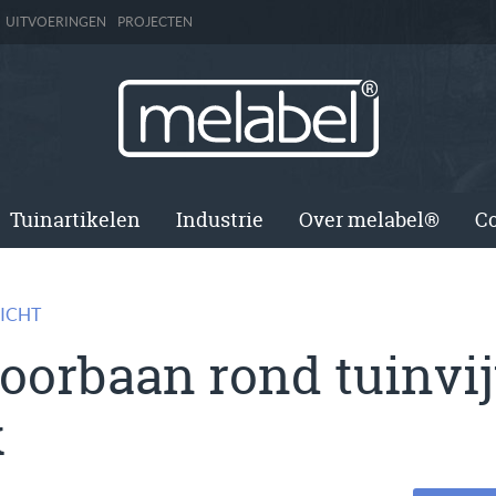
UITVOERINGEN
PROJECTEN
Tuinartikelen
Industrie
Over melabel®
Co
ICHT
orbaan rond tuinvij
k