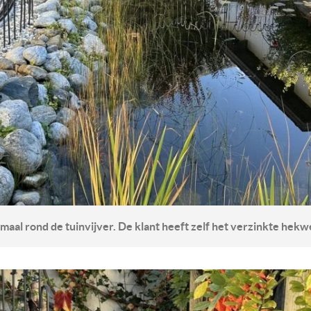
maal rond de tuinvijver. De klant heeft zelf het verzinkte hekw