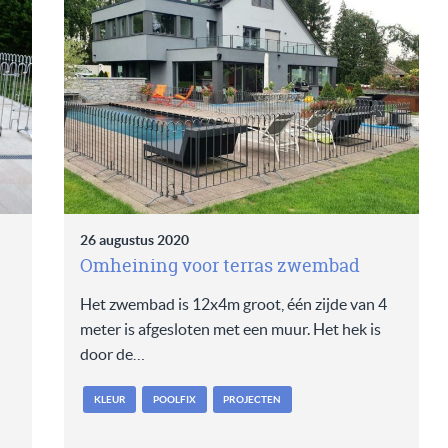
26 augustus 2020
Omheining voor terras zwembad
Het zwembad is 12x4m groot, één zijde van 4
meter is afgesloten met een muur. Het hek is
door de…
KLEUR
POOLFIX
PROJECTEN