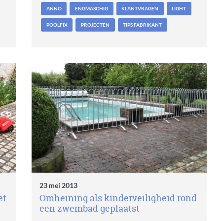
ANNO
ENGMASCHIG
KLANTVRAGEN
LIGHT
POOLFIX
PROJECTEN
TIPS FABRIKANT
23 mei 2013
et
Omheining als kinderveiligheid rond
een zwembad geplaatst