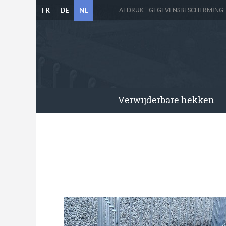
FR
DE
NL
AFDRUK
GEGEVENSBESCHERMING
Verwijderbare hekken