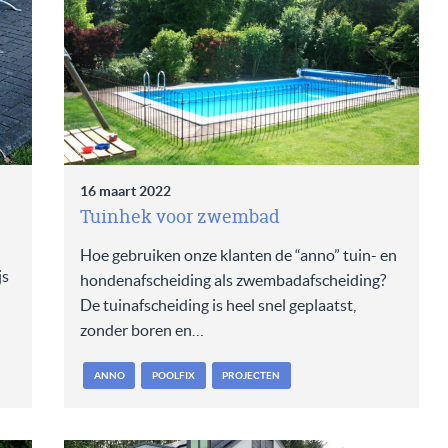
16 maart 2022
Tuinhek voor zwembad
Hoe gebruiken onze klanten de “anno” tuin- en
js
hondenafscheiding als zwembadafscheiding?
De tuinafscheiding is heel snel geplaatst,
zonder boren en…
ANNO
POOLFIX
PROJECTEN