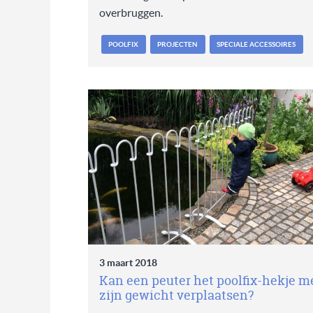
overbruggen.
POOLFIX
PROJECTEN
SPECIALE ACCESSOIRES
3 maart 2018
Kan een peuter het poolfix-hekje m
zijn gewicht verplaatsen?