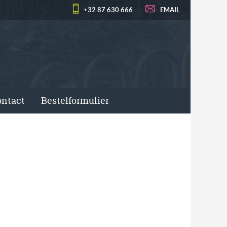
+32 87 630 666
EMAIL
ntact
Bestelformulier