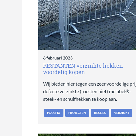
6 februari 2023
RESTANTEN verzinkte hekken
voordelig kopen
Wij bieden hier tegen een zeer voordelige pri
defecte verzinkte (roesten niet) melabel®-
steek- en schuifhekken te koop aan.
POOLFIX
PROJECTEN
RESTJES
VERZINKT