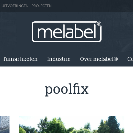
UITVOERINGEN
PROJECTEN
Tuinartikelen
Industrie
Over melabel®
Co
poolfix