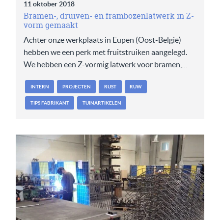
11 oktober 2018
Bramen-, druiven- en frambozenlatwerk in Z-
vorm gemaakt
Achter onze werkplaats in Eupen (Oost-België)
hebben we een perk met fruitstruiken aangelegd.
We hebben een Z-vormig latwerk voor bramen,…
INTERN
PROJECTEN
RUST
RUW
TIPS FABRIKANT
TUINARTIKELEN