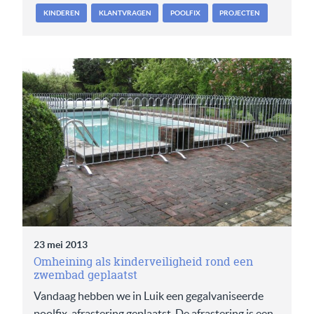
KINDEREN
KLANTVRAGEN
POOLFIX
PROJECTEN
23 mei 2013
Omheining als kinderveiligheid rond een
zwembad geplaatst
Vandaag hebben we in Luik een gegalvaniseerde
poolfix-afrastering geplaatst. De afrastering is een