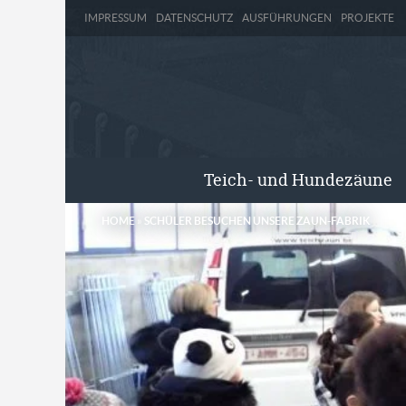
IMPRESSUM
DATENSCHUTZ
AUSFÜHRUNGEN
PROJEKTE
Teich- und Hundezäune
HOME
»
SCHÜLER BESUCHEN UNSERE ZAUN-FABRIK