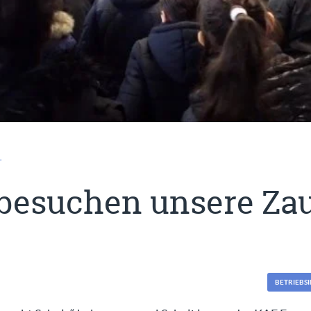
T
 besuchen unsere Za
BETRIEBS