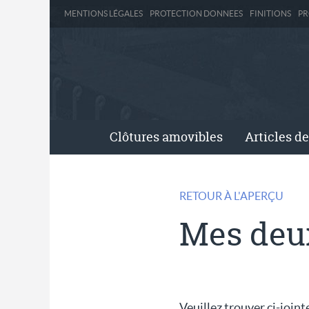
MENTIONS LÉGALES
PROTECTION DONNEES
FINITIONS
PR
Clôtures amovibles
Articles de
RETOUR À L'APERÇU
Mes deux
Veuillez trouver ci-join