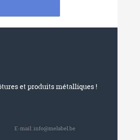
ôtures et produits métalliques !
E-mail:
info@melabel.be