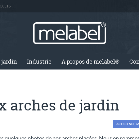
OJETS
 jardin
Industrie
A propos de melabel®
Con
 arches de jardin
ARTICLES DE J
tes quelques photos de nos arches placées. Nous en sommes r