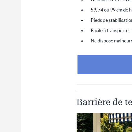
59, 74 ou 99 cm de 
Pieds de stabilisatio
Facile à transporter
Ne dispose malheu
Barrière de te