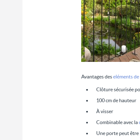
Avantages des
eléments de t
Clôture sécurisée po
100 cm de hauteur
À visser
Combinable avec la
Une porte peut être 