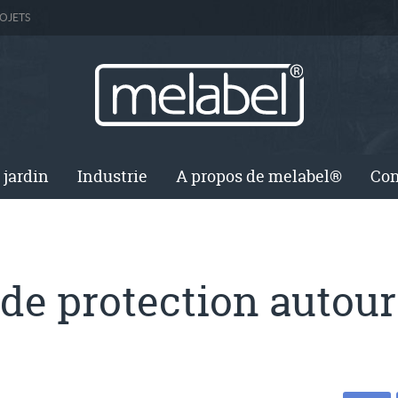
OJETS
 jardin
Industrie
A propos de melabel®
Con
 de protection autou