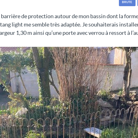
BRUTE
e barrière de protection autour de mon bassin dont la forme 
étang light me semble très adaptée. Je souhaiterais install
argeur 1,30 m ainsi qu’une porte avec verrou à ressort à l’a