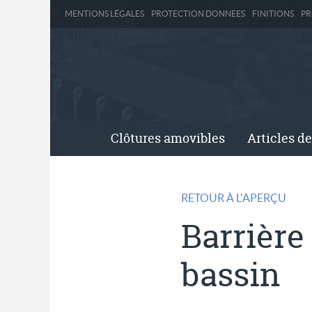
MENTIONS LÉGALES
PROTECTION DONNEES
FINITIONS
PR
Clôtures amovibles
Articles de
RETOUR À L'APERÇU
Barrière
bassin