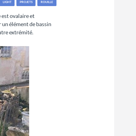
LIGHT
PROJETS
ROUILLE
est ovalaire et
er un élément de bassin
utre extrémité.