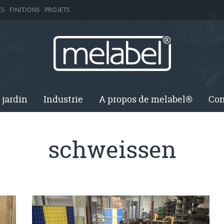
ES
FINITIONS
PROJETS
 jardin
Industrie
A propos de melabel®
Con
schweissen