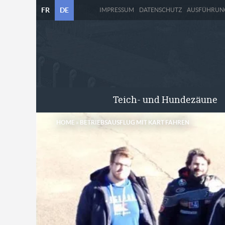
FR
DE
IMPRESSUM
DATENSCHUTZ
AUSFÜHRUN
Teich- und Hundezäune
HOME
»
BETRIEBSAUSFLUG MIT KART FAHREN