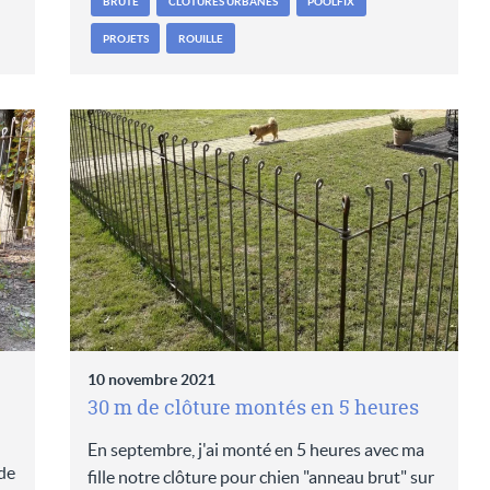
BRUTE
CLÔTURES URBANES
POOLFIX
PROJETS
ROUILLE
10 novembre 2021
30 m de clôture montés en 5 heures
En septembre, j'ai monté en 5 heures avec ma
de
fille notre clôture pour chien "anneau brut" sur