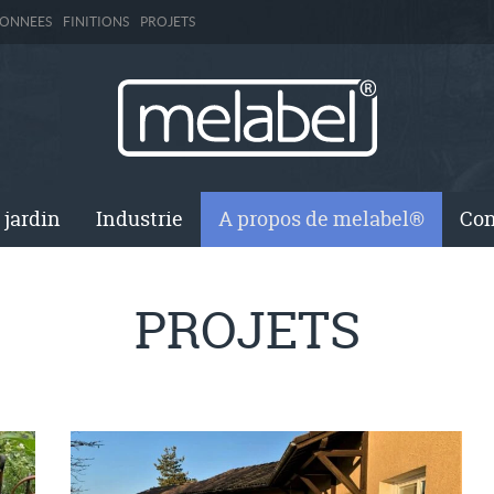
DONNEES
FINITIONS
PROJETS
 jardin
Industrie
A propos de melabel®
Con
PROJETS