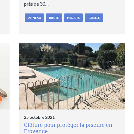
près de 30…
ANNEAU
BRUTE
PROJETS
ROUILLE
25 octobre 2021
u
Clôture pour protéger la piscine en
Provence