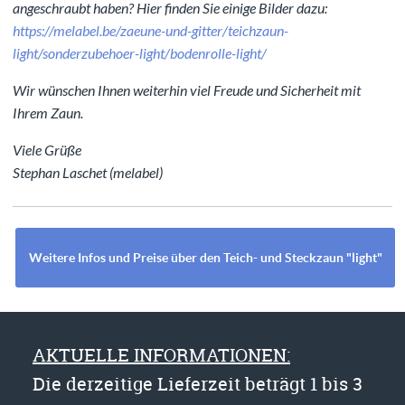
angeschraubt haben? Hier finden Sie einige Bilder dazu:
https://melabel.be/zaeune-und-gitter/teichzaun-
light/sonderzubehoer-light/bodenrolle-light/
Wir wünschen Ihnen weiterhin viel Freude und Sicherheit mit
Ihrem Zaun.
Viele Grüße
Stephan Laschet (melabel)
Weitere Infos und Preise über den Teich- und Steckzaun "light"
AKTUELLE INFORMATIONEN:
Die derzeitige Lieferzeit beträgt 1 bis 3