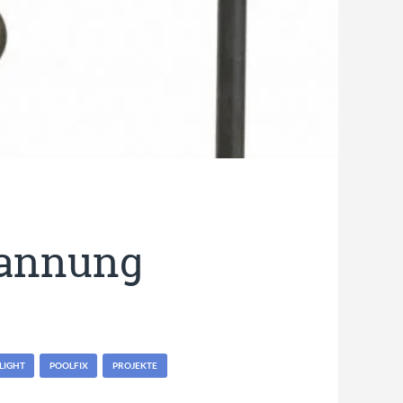
pannung
LIGHT
POOLFIX
PROJEKTE