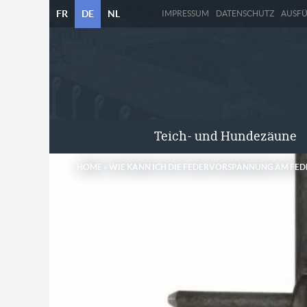
FR
DE
NL
IMPRESSUM
DATENSCHUTZ
AUSF
Teich- und Hundezäune
HOME
»
WIE KANN ICH DIE FEDERVORSPANNUNG AM FED