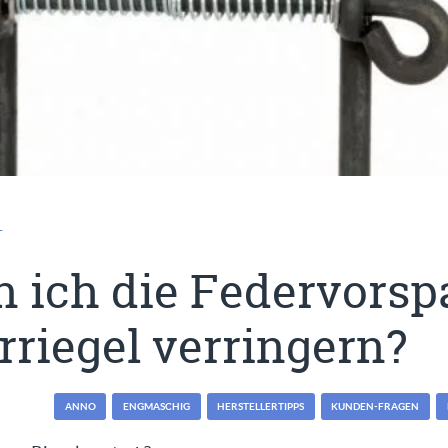
T
n ich die Federvors
riegel verringern?
ANNO
ENGMASCHIG
HERSTELLERTIPPS
KUNDEN-FRAGEN