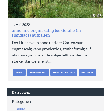
1. Mai 2022
anno und engmaschig bei Gefälle (in
Hanglage) aufbauen
Der Hundezaun anno und der Gartenzaun
engmaschig kann problemlos, stufenförmig auf
abschüssigen Gelände aufgestellt werden. Je
stärker das Gefälle ist,…
ANNO
ENGMASCHIG
HERSTELLERTIPPS
PROJEKTE
Kategorien
Kategorien
anno