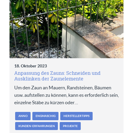
18. Oktober 2023
Anpassung des Zauns: Schneiden und
Ausklinken der Zaunelemente
Um den Zaun an Mauern, Randsteinen, Bäumen
usw. aufstellen zu können, kann es erforderlich sein,
einzelne Stäbe zu kürzen oder…
ANNO
ENGMASCHIG
HERSTELLERTIPPS
KUNDEN-ERFAHRUNGEN
PROJEKTE