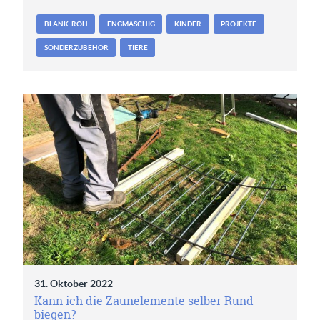
BLANK-ROH
ENGMASCHIG
KINDER
PROJEKTE
SONDERZUBEHÖR
TIERE
31. Oktober 2022
Kann ich die Zaunelemente selber Rund
biegen?