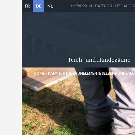
FR
DE
NL
IMPRESSUM
DATENSCHUTZ
AUSF
Teich- und Hundezäune
HOME
»
KANN ICH DIE ZAUNELEMENTE SELBER RUND BIEG