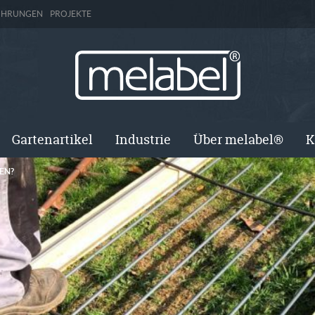
ÜHRUNGEN
PROJEKTE
Gartenartikel
Industrie
Über melabel®
K
EN?