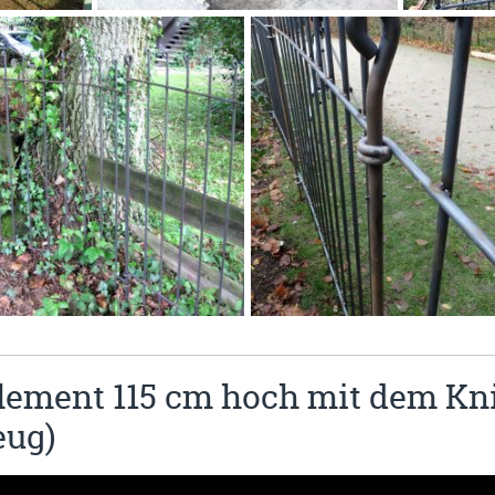
lement 115 cm hoch mit dem Kn
eug)