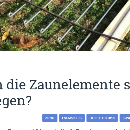
T
 die Zaunelemente s
egen?
ANNO
ENGMASCHIG
HERSTELLERTIPPS
KUN