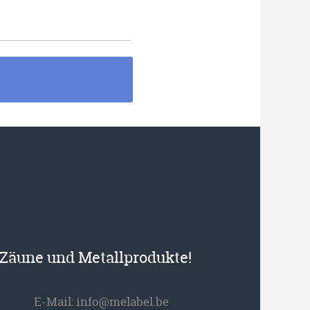
r Zäune und Metallprodukte!
E-Mail:
info@melabel.be