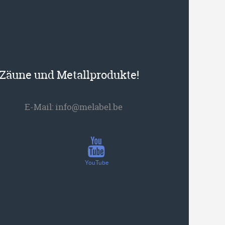
r Zäune und Metallprodukte!
E-Mail:
info@melabel.be
YouTube