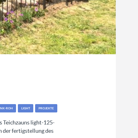
ANK-ROH
LIGHT
PROJEKTE
s Teichzauns light-125-
 der fertigstellung des