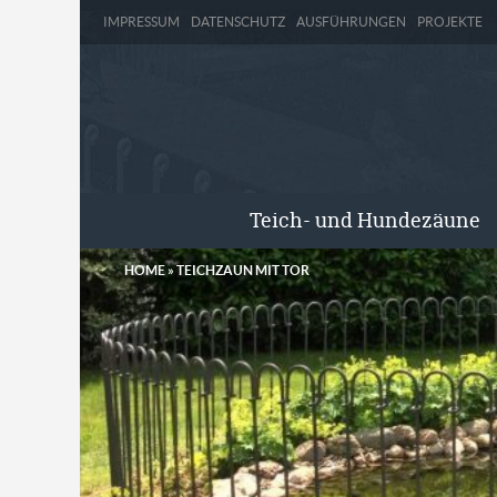
IMPRESSUM
DATENSCHUTZ
AUSFÜHRUNGEN
PROJEKTE
Teich- und Hundezäune
HOME
»
TEICHZAUN MIT TOR