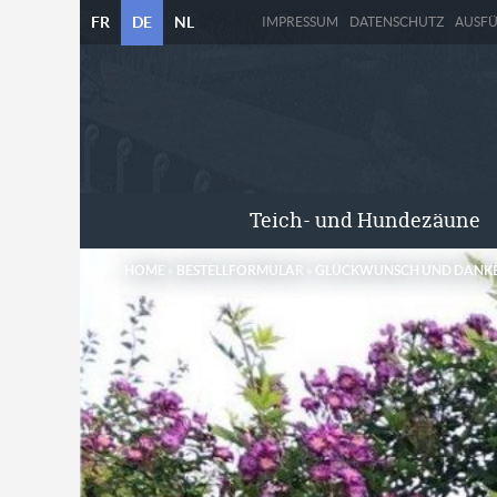
FR
DE
NL
IMPRESSUM
DATENSCHUTZ
AUSF
Teich- und Hundezäune
HOME
»
BESTELLFORMULAR
»
GLÜCKWUNSCH UND DANK