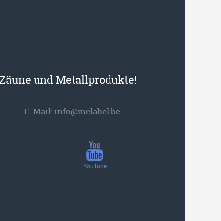
r Zäune und Metallprodukte!
E-Mail:
info@melabel.be
YouTube