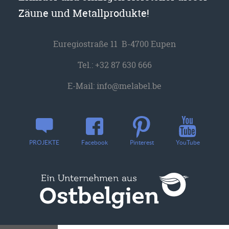
Zäune und Metallprodukte!
Euregiostraße 11 B-4700 Eupen
Tel.:
+32 87 630 666
E-Mail:
info@melabel.be
YouTube
PROJEKTE
Facebook
Pinterest